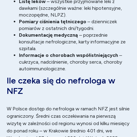
Listę leków
– wszystkie przyjmowane leki z
dawkami (szczególnie ważne: leki hipotensyjne,
moczopędne, NLPZ).
Pomiary ciśnienia tętniczego
– dzienniczek
pomiarów z ostatnich dni/tygodni.
Dokumentację medyczną
– poprzednie
konsultacje nefrologiczne, karty informacyjne ze
szpitala.
Informacje o chorobach współistniejących
–
cukrzyca, nadciśnienie, choroby serca, choroby
autoimmunologiczne.
Ile czeka się do nefrologa w
NFZ
W Polsce dostęp do nefrologa w ramach NFZ jest silnie
ograniczony. Średni czas oczekiwania na pierwszą
wizytę w zależności od regionu wynosi od kilku miesięcy
do ponad roku – w Krakowie średnio 401 dni, we