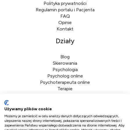
Polityka prywatności
Regulamin portalu i Pacjenta
FAQ
Opinie
Kontakt
Działy
Blog
Skierowania
Psychologia
Psycholog online
Psychoterapeuta online
Terapie
Dane firmy
Używamy plików cookie
Możemy je zamieścić w celu analizy danych dotyczących odwiedzających,
DoktorPlus sp. z o.o.
ulepszenia naszej strony internetowej, pokazania spersonalizowanych treści i
zapewnienia Państwu wspaniałego doświadczenia na stronie internetowej. Aby
ul. Bolkowska 2d/41