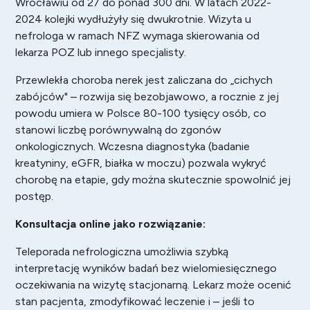
Wrocławiu od 27 do ponad 300 dni. W latach 2022-
2024 kolejki wydłużyły się dwukrotnie. Wizyta u
nefrologa w ramach NFZ wymaga skierowania od
lekarza POZ lub innego specjalisty.
Przewlekła choroba nerek jest zaliczana do „cichych
zabójców" – rozwija się bezobjawowo, a rocznie z jej
powodu umiera w Polsce 80-100 tysięcy osób, co
stanowi liczbę porównywalną do zgonów
onkologicznych. Wczesna diagnostyka (badanie
kreatyniny, eGFR, białka w moczu) pozwala wykryć
chorobę na etapie, gdy można skutecznie spowolnić jej
postęp.
Konsultacja online jako rozwiązanie:
Teleporada nefrologiczna umożliwia szybką
interpretację wyników badań bez wielomiesięcznego
oczekiwania na wizytę stacjonarną. Lekarz może ocenić
stan pacjenta, zmodyfikować leczenie i – jeśli to