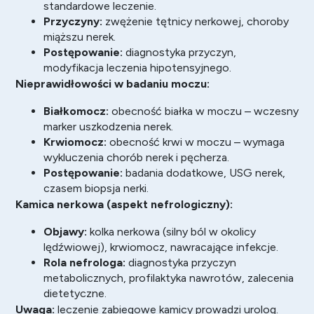
standardowe leczenie.
Przyczyny:
zwężenie tętnicy nerkowej, choroby
miąższu nerek.
Postępowanie:
diagnostyka przyczyn,
modyfikacja leczenia hipotensyjnego.
Nieprawidłowości w badaniu moczu:
Białkomocz:
obecność białka w moczu – wczesny
marker uszkodzenia nerek.
Krwiomocz:
obecność krwi w moczu – wymaga
wykluczenia chorób nerek i pęcherza.
Postępowanie:
badania dodatkowe, USG nerek,
czasem biopsja nerki.
Kamica nerkowa (aspekt nefrologiczny):
Objawy:
kolka nerkowa (silny ból w okolicy
lędźwiowej), krwiomocz, nawracające infekcje.
Rola nefrologa:
diagnostyka przyczyn
metabolicznych, profilaktyka nawrotów, zalecenia
dietetyczne.
Uwaga:
leczenie zabiegowe kamicy prowadzi urolog.