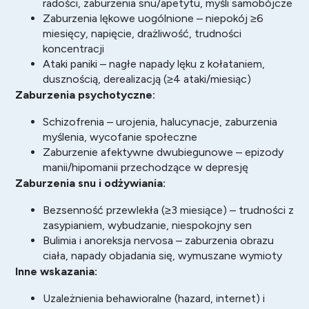
radości, zaburzenia snu/apetytu, myśli samobójcze
Zaburzenia lękowe uogólnione – niepokój ≥6
miesięcy, napięcie, drażliwość, trudności
koncentracji
Ataki paniki
– nagłe napady lęku z kołataniem,
dusznością, derealizacją (≥4 ataki/miesiąc)
Zaburzenia psychotyczne:
Schizofrenia
– urojenia, halucynacje, zaburzenia
myślenia, wycofanie społeczne
Zaburzenie afektywne dwubiegunowe – epizody
manii/hipomanii przechodzące w depresję
Zaburzenia snu i odżywiania:
Bezsenność
przewlekła (≥3 miesiące) – trudności z
zasypianiem, wybudzanie, niespokojny sen
Bulimia i anoreksja nervosa – zaburzenia obrazu
ciała, napady objadania się, wymuszane wymioty
Inne wskazania:
Uzależnienia behawioralne (hazard, internet) i