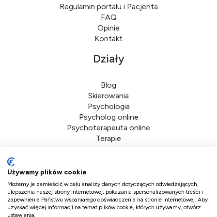
Regulamin portalu i Pacjenta
FAQ
Opinie
Kontakt
Działy
Blog
Skierowania
Psychologia
Psycholog online
Psychoterapeuta online
Terapie
Dane firmy
Używamy plików cookie
Możemy je zamieścić w celu analizy danych dotyczących odwiedzających,
DoktorPlus sp. z o.o.
ulepszenia naszej strony internetowej, pokazania spersonalizowanych treści i
zapewnienia Państwu wspaniałego doświadczenia na stronie internetowej. Aby
ul. Bolkowska 2d/41
uzyskać więcej informacji na temat plików cookie, których używamy, otwórz
ustawienia.
01-466 Warszawa