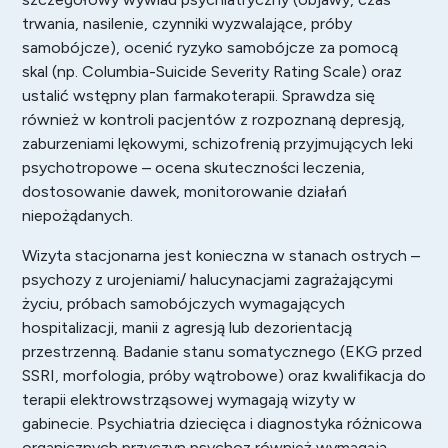
trwania, nasilenie, czynniki wyzwalające, próby
samobójcze), ocenić ryzyko samobójcze za pomocą
skal (np. Columbia-Suicide Severity Rating Scale) oraz
ustalić wstępny plan farmakoterapii. Sprawdza się
również w kontroli pacjentów z rozpoznaną depresją,
zaburzeniami lękowymi, schizofrenią przyjmujących leki
psychotropowe – ocena skuteczności leczenia,
dostosowanie dawek, monitorowanie działań
niepożądanych.
Wizyta stacjonarna jest konieczna w stanach ostrych –
psychozy z urojeniami/ halucynacjami zagrażającymi
życiu, próbach samobójczych wymagających
hospitalizacji, manii z agresją lub dezorientacją
przestrzenną. Badanie stanu somatycznego (EKG przed
SSRI, morfologia, próby wątrobowe) oraz kwalifikacja do
terapii elektrowstrząsowej wymagają wizyty w
gabinecie. Psychiatria dziecięca i diagnostyka różnicowa
organicznych przyczyn psychoz również wymagają