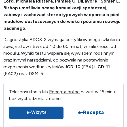
Lord, Michaela Ruttera, Pamelę C. DiLavore i Somer L.
Bishop umożliwia ocenę komunikacji społecznej,
zabawy i zachowań stereotypowych w oparciu o pięć
modułów dostosowanych do wieku i poziomu rozwoju
badanego.
Diagnostyka ADOS-2 wymaga certyfikowanego szkolenia
specjalistów i trwa od 40 do 60 minut, w zależności od
modułu. Wyniki testu wspiera się wywiadem rodzinnym
oraz innymi narzędziami, co pozwala na postawienie
rozpoznania według kryteriów
ICD-10
(F84) i
ICD-11
(6A02) oraz DSM-5.
Telekonsultacja lub
Recepta online
nawet w 15 minut
bez wychodzenia z domu
e-Recepta
e-Wizyta