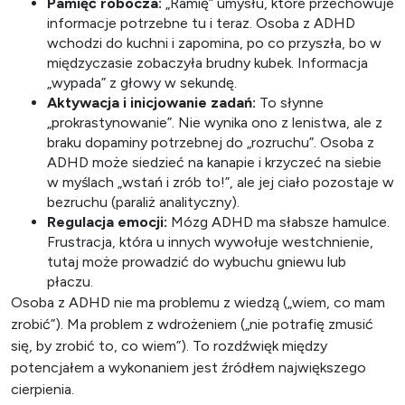
Pamięć robocza:
„Ramię” umysłu, które przechowuje
informacje potrzebne tu i teraz. Osoba z ADHD
wchodzi do kuchni i zapomina, po co przyszła, bo w
międzyczasie zobaczyła brudny kubek. Informacja
„wypada” z głowy w sekundę.
Aktywacja i inicjowanie zadań:
To słynne
„prokrastynowanie”. Nie wynika ono z lenistwa, ale z
braku dopaminy potrzebnej do „rozruchu”. Osoba z
ADHD może siedzieć na kanapie i krzyczeć na siebie
w myślach „wstań i zrób to!”, ale jej ciało pozostaje w
bezruchu (paraliż analityczny).
Regulacja emocji:
Mózg ADHD ma słabsze hamulce.
Frustracja, która u innych wywołuje westchnienie,
tutaj może prowadzić do wybuchu gniewu lub
płaczu.
Osoba z ADHD nie ma problemu z wiedzą („wiem, co mam
zrobić”). Ma problem z wdrożeniem („nie potrafię zmusić
się, by zrobić to, co wiem”). To rozdźwięk między
potencjałem a wykonaniem jest źródłem największego
cierpienia.