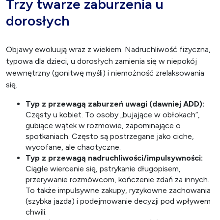
Trzy twarze zaburzenia u
dorosłych
Objawy ewoluują wraz z wiekiem. Nadruchliwość fizyczna,
typowa dla dzieci, u dorosłych zamienia się w niepokój
wewnętrzny (gonitwę myśli) i niemożność zrelaksowania
się.
Typ z przewagą zaburzeń uwagi (dawniej ADD):
Częsty u kobiet. To osoby „bujające w obłokach”,
gubiące wątek w rozmowie, zapominające o
spotkaniach. Często są postrzegane jako ciche,
wycofane, ale chaotyczne.
Typ z przewagą nadruchliwości/impulsywności:
Ciągłe wiercenie się, pstrykanie długopisem,
przerywanie rozmówcom, kończenie zdań za innych.
To także impulsywne zakupy, ryzykowne zachowania
(szybka jazda) i podejmowanie decyzji pod wpływem
chwili.