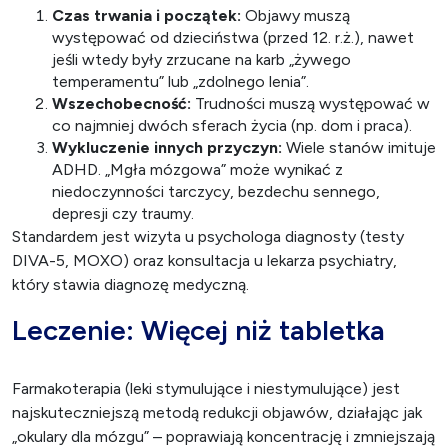
Czas trwania i początek:
Objawy muszą
występować od dzieciństwa (przed 12. r.ż.), nawet
jeśli wtedy były zrzucane na karb „żywego
temperamentu” lub „zdolnego lenia”.
Wszechobecność:
Trudności muszą występować w
co najmniej dwóch sferach życia (np. dom i praca).
Wykluczenie innych przyczyn:
Wiele stanów imituje
ADHD. „Mgła mózgowa” może wynikać z
niedoczynności tarczycy, bezdechu sennego,
depresji czy traumy.
Standardem jest wizyta u psychologa diagnosty (testy
DIVA-5, MOXO) oraz konsultacja u lekarza psychiatry,
który stawia diagnozę medyczną.
Leczenie: Więcej niż tabletka
Farmakoterapia (leki stymulujące i niestymulujące) jest
najskuteczniejszą metodą redukcji objawów, działając jak
„okulary dla mózgu” – poprawiają koncentrację i zmniejszają