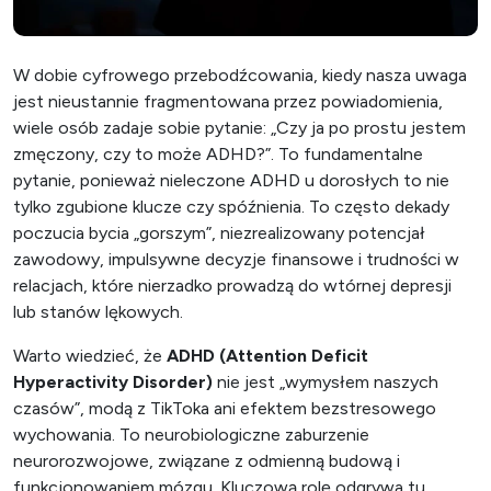
W dobie cyfrowego przebodźcowania, kiedy nasza uwaga
jest nieustannie fragmentowana przez powiadomienia,
wiele osób zadaje sobie pytanie: „Czy ja po prostu jestem
zmęczony, czy to może ADHD?”. To fundamentalne
pytanie, ponieważ nieleczone ADHD u dorosłych to nie
tylko zgubione klucze czy spóźnienia. To często dekady
poczucia bycia „gorszym”, niezrealizowany potencjał
zawodowy, impulsywne decyzje finansowe i trudności w
relacjach, które nierzadko prowadzą do wtórnej depresji
lub stanów lękowych.
Warto wiedzieć, że
ADHD (Attention Deficit
Hyperactivity Disorder)
nie jest „wymysłem naszych
czasów”, modą z TikToka ani efektem bezstresowego
wychowania. To neurobiologiczne zaburzenie
neurorozwojowe, związane z odmienną budową i
funkcjonowaniem mózgu. Kluczową rolę odgrywa tu