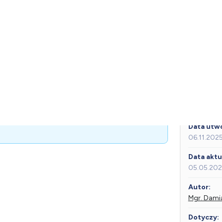
dycyna
Tematy
BLOG
Opinie
Kontakt
olatkowi w kryzysie emocjonalnym
dziecku lub nastolatkowi w kryz
lnym
Data utwo
06.11.202
Data aktua
05.05.20