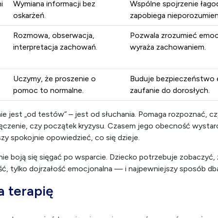
Zauważ, zapytaj po lekcji, bądź
Dziecko czuje, że jest wi
obecny.
nawet jeśli ma trudność.
i
Wymiana informacji bez
Wspólne spojrzenie łagodz
oskarżeń.
zapobiega nieporozumien
Rozmowa, obserwacja,
Pozwala zrozumieć emocj
interpretacja zachowań.
wyraża zachowaniem.
Uczymy, że proszenie o
Buduje bezpieczeństwo 
pomoc to normalne.
zaufanie do dorosłych.
ie jest „od testów” – jest od słuchania. Pomaga rozpoznać, c
ęczenie, czy początek kryzysu. Czasem jego obecność wystarc
zy spokojnie opowiedzieć, co się dzieje.
 nie boją się sięgać po wsparcie. Dziecko potrzebuje zobaczyć,
ć, tylko dojrzałość emocjonalna — i najpewniejszy sposób dban