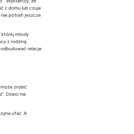
”. Wystarczy, że
ić z domu lub czuje
 nie potrafi jeszcze
w której młody
cy z rodziną
a odbudować relacje
o może zrobić
. Dzieci nie