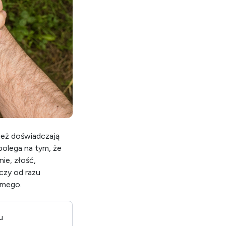
nież doświadczają
polega na tym, że
nie, złość,
czy od razu
amego.