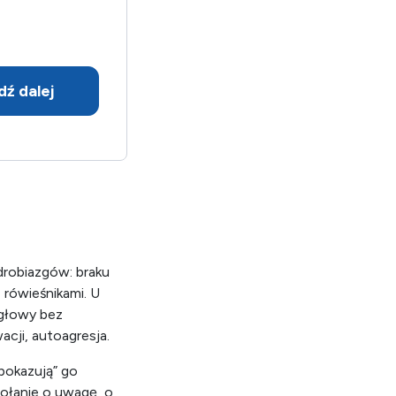
u
dź dalej
drobiazgów: braku
 rówieśnikami. U
 głowy bez