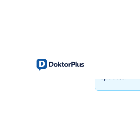
Główna
e-Recepta
Praca Teleme
Główna
Blog
Jak pomóc dziecku lub nast
Jak pomóc 
emocjona
Spis treści: