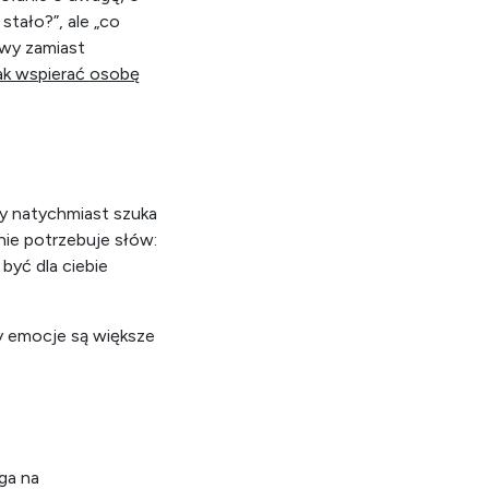
cji, autoagresja.
pokazują” go
ołanie o uwagę, o
stało?”, ale „co
owy zamiast
ak wspierać osobę
ry natychmiast szuka
 nie potrzebuje słów:
 być dla ciebie
y emocje są większe