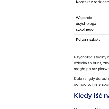
Relacja z
nauczycielem
Kontakt z rodzicam
Wsparcie
psychologa
szkolnego
Kultura szkoły
Psycholog szkolny
n
dziecka to bunt, zm
mogło po raz pierws
Dobrze, gdy dorośli
pomoc to nie słaboś