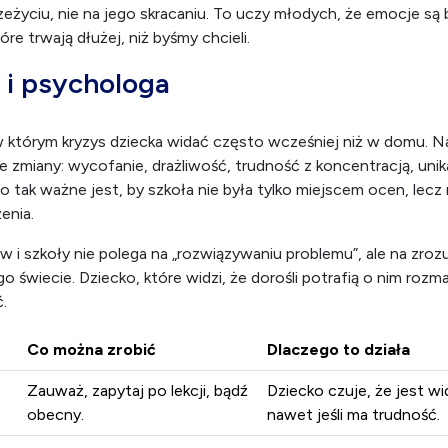
 się zapyta,
ię oceni,
kojem, nawet jeśli w środku pojawia się lęk.
ą „uratować” dziecko z jego emocji. Tymczasem wsparcie pole
eżyciu, nie na jego skracaniu. To uczy młodych, że emocje są
óre trwają dłużej, niż byśmy chcieli.
 i psychologa
w którym kryzys dziecka widać często wcześniej niż w domu. N
e zmiany: wycofanie, drażliwość, trudność z koncentracją, unik
o tak ważne jest, by szkoła nie była tylko miejscem ocen, lecz
enia.
 i szkoły nie polega na „rozwiązywaniu problemu”, ale na zrozu
go świecie. Dziecko, które widzi, że dorośli potrafią o nim rozm
.
Co można zrobić
Dlaczego to działa