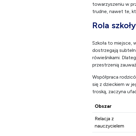
słuchać, zanim
pytać, zanim s
odpowiadać spo
Rodzice często chc
towarzyszeniu w prz
trudne, nawet te, kt
Rola szkoły
Szkoła to miejsce, 
dostrzegają subteln
rówieśnikami. Dlateg
przestrzenią zauważ
Współpraca rodziców
się z dzieckiem w je
troską, zaczyna ufać
Obszar