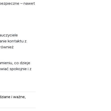
ga na
 bezpieczne – nawet
auczyciele
anie kontaktu z
 również
mieniu, co dzieje
awiać spokojnie i z