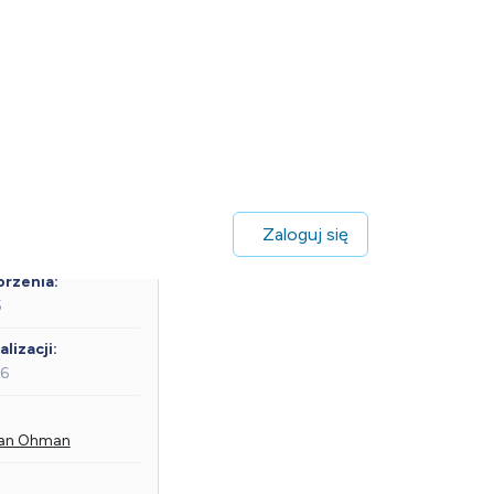
Zaloguj się
ysie
rzenia:
5
lizacji:
26