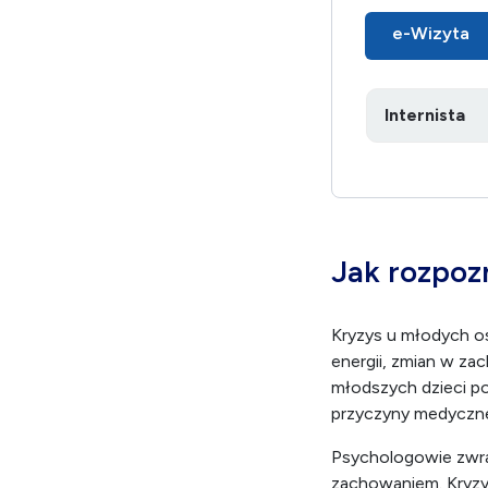
Telekonsultacja
e-Wizyta
Jak rozpoz
Kryzys u młodych o
energii, zmian w za
młodszych dzieci po