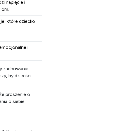
dziane i ważne,
i napięcie i
iom.
e, które dziecko
emocjonalne i
zy zachowanie
zy, by dziecko
 że proszenie o
ia o siebie.