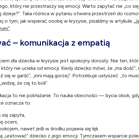
. U nastolatków – poczucie bezsensu, izolacja, spadek motywa
ają uwagę, że dzieci rzadko mówią „mam problem”. Częściej „
s emocjonalny to nie zawsze bunt czy lenistwo – to często w
o, który nie przestraszy się emocji. Warto zapytać nie „co się 
się dzieje?”. Taka różnica w pytaniu otwiera przestrzeń do rozm
j o tym, jak wspierać osobę w kryzysie, pisaliśmy w artykule
„J
znym”
.
ać – komunikacja z empatią
em dla dziecka w kryzysie jest spokojny dorosły. Nie ten, któ
, który nie ucieka od emocji. Kiedy dziecko mówi, że „ma dość”,
ź się w garść”, „inni mają gorzej”. Potrzebuje usłyszeć: „to musi
widzę, że cię to boli”.
acja to nie pobłażanie. To nauka obecności — bycia obok, gd
ce oznacza to: