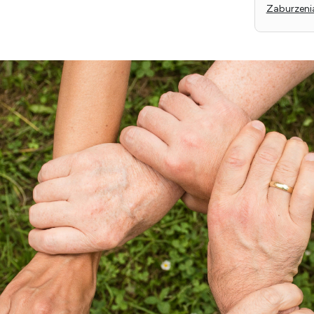
Autor:
Mgr. Dam
Dotyczy:
Zaburzeni