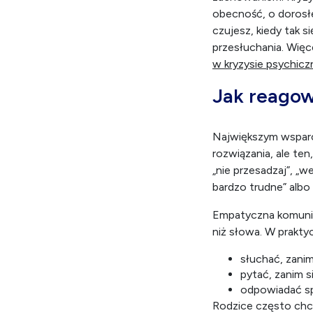
przyczyny medycznej
Psychologowie zwrac
zachowaniem. Kryzy
obecność, o dorosłeg
czujesz, kiedy tak 
przesłuchania. Więce
w kryzysie psychic
Jak reagow
Największym wsparci
rozwiązania, ale ten
„nie przesadzaj”, „we
bardzo trudne” albo „
Empatyczna komunik
niż słowa. W prakty