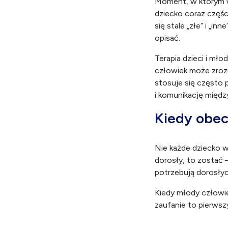
Kiedy iść n
Moment, w którym w
dziecko coraz częśc
się stale „złe” i „i
opisać.
Terapia dzieci i mło
człowiek może zrozu
stosuje się często
i komunikację międ
Kiedy obe
Nie każde dziecko w
dorosły, to zostać 
potrzebują dorosły