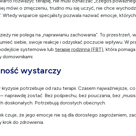
a terapię
arto rozważyć terapię, nie musi oznaczać „czegoś poważnego
iej mówi o zmęczeniu, trudno mu się uczyć, nie chce wychodz
nne”. Wtedy wsparcie specjalisty pozwala nazwać emocje, których
dzieży nie polega na „naprawianiu zachowania”. To przestrzeń, 
mieć siebie, swoje reakcje i odzyskać poczucie wpływu. W pra
 podejście systemowe lub
terapię rodzinną (FBT)
, która pomag
zy domownikami.
cność wystarczy
 kryzysie potrzebuje od razu terapii. Czasem najważniejsze, c
— naprawdę zostać. Bez pośpiechu, bez pouczania, bez „musisz”
ch doskonałych. Potrzebują dorosłych obecnych.