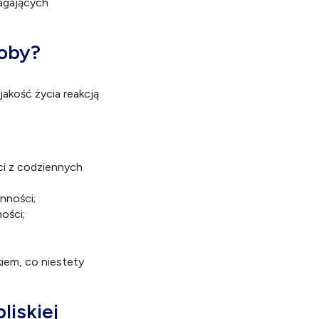
agających
soby?
jakość życia reakcją
ci z codziennych
nności;
ości;
iem, co niestety
liskiej