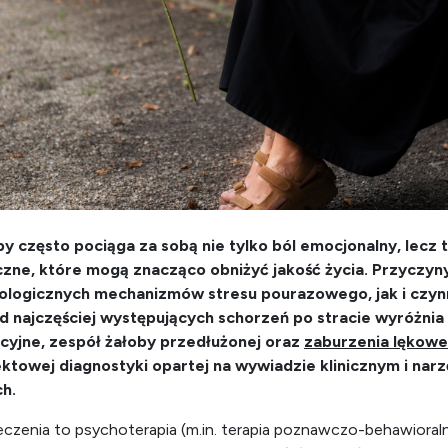
oby często pociąga za sobą nie tylko ból emocjonalny, lecz
czne, które mogą znacząco obniżyć jakość życia. Przyczy
iologicznych mechanizmów stresu pourazowego, jak i czy
 najczęściej występujących schorzeń po stracie wyróżnia 
cyjne, zespół żałoby przedłużonej oraz
zaburzenia lękowe
towej diagnostyki opartej na wywiadzie klinicznym i nar
h.
zenia to psychoterapia (m.in. terapia poznawczo-behawioralna