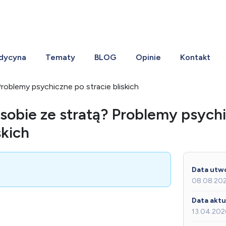
dycyna
Tematy
BLOG
Opinie
Kontakt
Problemy psychiczne po stracie bliskich
 sobie ze stratą? Problemy psych
skich
Data utwo
08.08.20
Data aktua
13.04.202