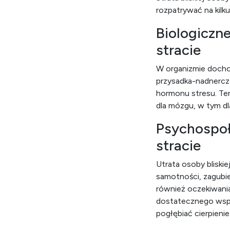
rozpatrywać na kilk
Biologiczn
stracie
W organizmie dochod
przysadka-nadnercz
hormonu stresu. Te
dla mózgu, w tym dl
Psychospoł
stracie
Utrata osoby bliski
samotności, zagubi
również oczekiwania
dostatecznego wspar
pogłębiać cierpienie