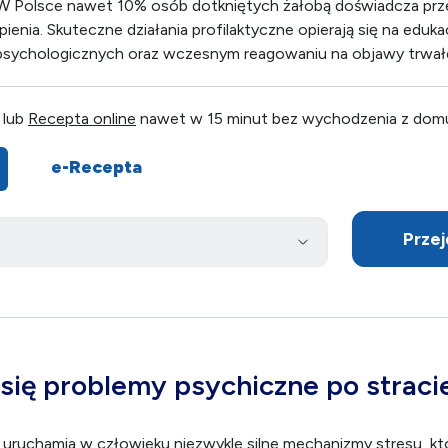
W Polsce nawet 10% osób dotkniętych żałobą doświadcza prz
ienia. Skuteczne działania profilaktyczne opierają się na eduka
psychologicznych oraz wczesnym reagowaniu na objawy trwałe
 lub
Recepta online
nawet w 15 minut bez wychodzenia z dom
e-Recepta
Przej
się problemy psychiczne po stracie
by uruchamia w człowieku niezwykle silne mechanizmy stresu, k