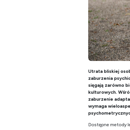
Utrata bliskiej os
zaburzenia psychi
sięgają zarówno b
kulturowych. Wśród
zaburzenie adapta
wymaga wieloaspek
psychometrycznyc
Dostępne metody lec