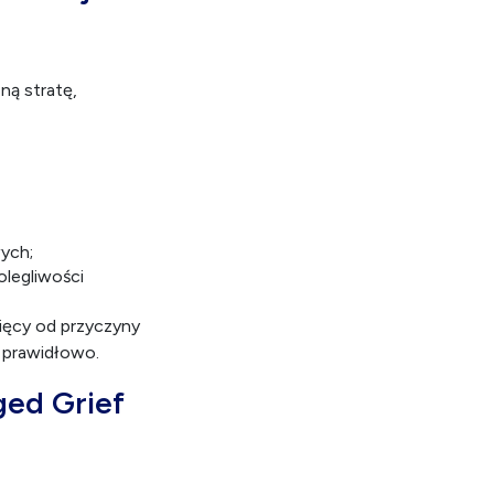
ną stratę,
ych;
olegliwości
sięcy od przyczyny
 prawidłowo.
ged Grief