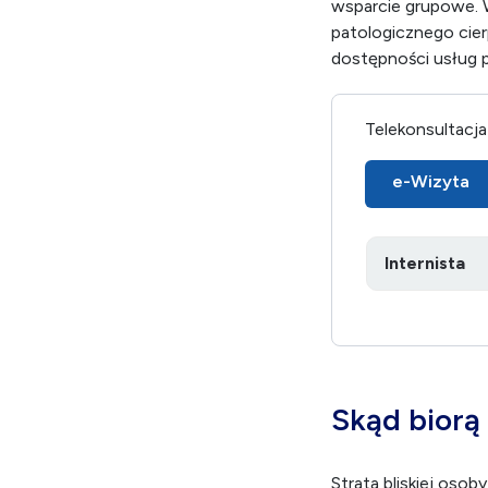
wsparcie grupowe. 
patologicznego cierp
dostępności usług 
Telekonsultacja
e-Wizyta
Skąd biorą 
Strata bliskiej oso