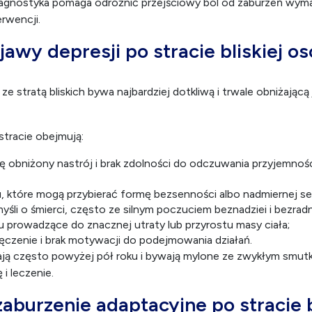
agnostyka pomaga odróżnić przejściowy ból od zaburzeń wym
erwencji.
jawy depresji po stracie bliskiej o
e stratą bliskich bywa najbardziej dotkliwą i trwale obniżającą 
stracie obejmują:
ę obniżony nastrój i brak zdolności do odczuwania przyjemnoś
u, które mogą przybierać formę bezsenności albo nadmiernej se
śli o śmierci, często ze silnym poczuciem beznadziei i bezradn
 prowadzące do znacznej utraty lub przyrostu masy ciała;
ęczenie i brak motywacji do podejmowania działań.
ają często powyżej pół roku i bywają mylone ze zwykłym smutk
i leczenie.
aburzenie adaptacyjne po stracie b