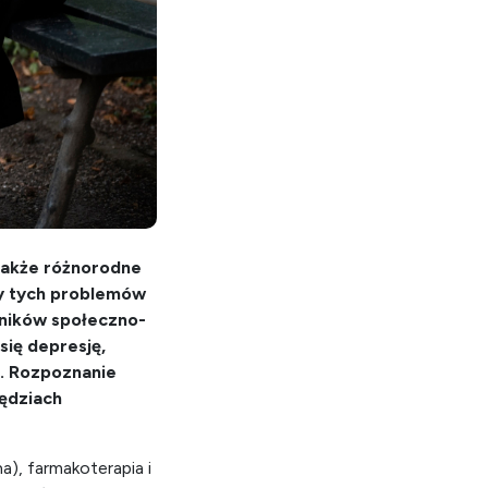
 także różnorodne
ny tych problemów
nników społeczno-
się depresję,
. Rozpoznanie
zędziach
), farmakoterapia i