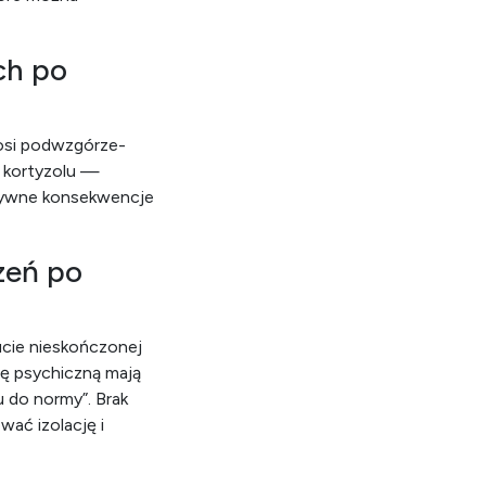
ch po
 osi podwzgórze-
 kortyzolu —
tywne konsekwencje
zeń po
ucie nieskończonej
ę psychiczną mają
 do normy”. Brak
ać izolację i