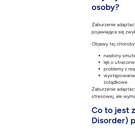
osoby?
Zaburzenie adaptacy
pojawiająca się zwy
Objawy tej choroby
nasilony smute
lęk o utracone
problemy z re
występowanie o
żołądkowe.
Zaburzenie adaptacy
stresowej, ale wyma
Co to jest 
Disorder) p