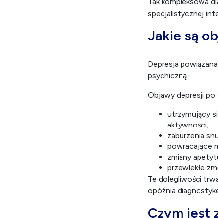
Tak kompleksowa di
specjalistycznej int
Jakie są ob
Depresja powiązana z
psychiczną.
Objawy depresji po 
utrzymujący si
aktywności;
zaburzenia sn
powracające my
zmiany apetytu
przewlekłe zm
Te dolegliwości trw
opóźnia diagnostykę 
Czym jest z