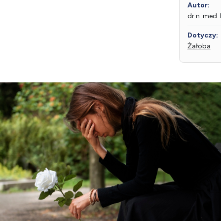
Autor:
dr n. med
Dotyczy:
Żałoba