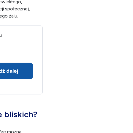
ewlekłego,
cji społecznej,
go żalu.
u
dź dalej
 bliskich?
tóre można