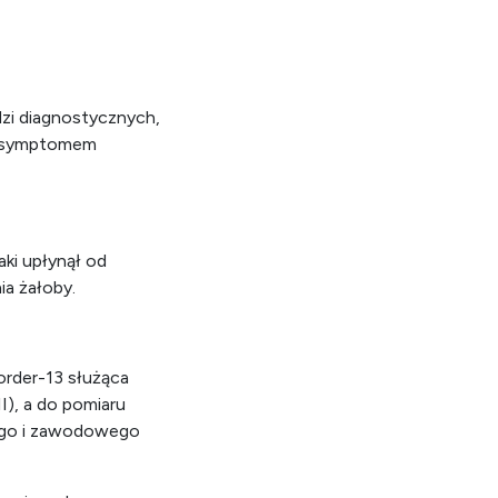
zi diagnostycznych,
st symptomem
ki upłynął od
ia żałoby.
order-13 służąca
I), a do pomiaru
nego i zawodowego