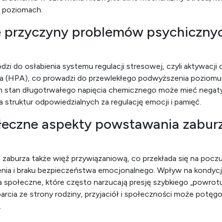
u poziomach.
e przyczyny problemów psychiczny
zi do osłabienia systemu regulacji stresowej, czyli aktywacji
a (HPA), co prowadzi do przewlekłego podwyższenia poziomu
n stan długotrwałego napięcia chemicznego może mieć nega
a struktur odpowiedzialnych za regulację emocji i pamięć.
eczne aspekty powstawania zabur
ej zaburza także więź przywiązaniową, co przekłada się na pocz
enia i braku bezpieczeństwa emocjonalnego. Wpływ na kondycj
 społeczne, które często narzucają presję szybkiego „powrotu
cia ze strony rodziny, przyjaciół i społeczności może potęgow
.