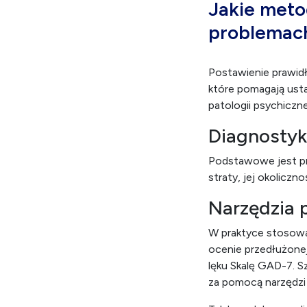
Jakie meto
problemach
Postawienie prawid
które pomagają usta
patologii psychiczne
Diagnostyk
Podstawowe jest pr
straty, jej okolicz
Narzędzia 
W praktyce stosowan
ocenie przedłużonej
lęku Skalę GAD-7. 
za pomocą narzędzi 