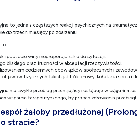
jne to jedna z częstszych reakcji psychicznych na traumatycz
kle do trzech miesięcy po zdarzeniu.
 to:
k i poczucie winy nieproporcjonalne do sytuacji;
go bliskiego oraz trudności w akceptacji rzeczywistości;
alizowaniem codziennych obowiązków społecznych i zawodow
bjawów fizycznych takich jak bóle głowy, kołatania serca i d
jne ma zwykle przebieg przemijający i ustępuje w ciągu 6 mie
ga wsparcia terapeutycznego, by proces zdrowienia przebiegł
zespół żałoby przedłużonej (Prolon
o stracie?