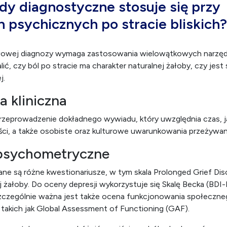
dy diagnostyczne stosuje się przy
 psychicznych po stracie bliskich?
łowej diagnozy wymaga zastosowania wielowątkowych narzęd
lić, czy ból po stracie ma charakter naturalnej żałoby, czy je
j.
a kliniczna
zeprowadzenie dokładnego wywiadu, który uwzględnia czas, ja
ności, a także osobiste oraz kulturowe uwarunkowania przeżywan
psychometryczne
e są różne kwestionariusze, w tym skala Prolonged Grief Dis
 żałoby. Do oceny depresji wykorzystuje się Skalę Becka (BDI-I
Szczególnie ważna jest także ocena funkcjonowania społecz
takich jak Global Assessment of Functioning (GAF).