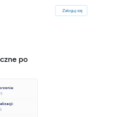
Zaloguj się
iczne po
rzenia:
25
lizacji:
6