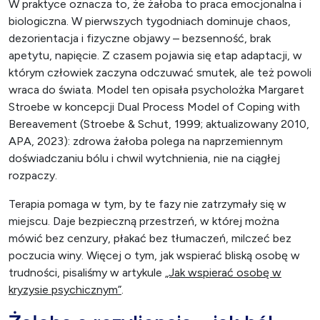
W praktyce oznacza to, że żałoba to praca emocjonalna i
biologiczna. W pierwszych tygodniach dominuje chaos,
dezorientacja i fizyczne objawy – bezsenność, brak
apetytu, napięcie. Z czasem pojawia się etap adaptacji, w
którym człowiek zaczyna odczuwać smutek, ale też powoli
wraca do świata. Model ten opisała psycholożka Margaret
Stroebe w koncepcji Dual Process Model of Coping with
Bereavement (Stroebe & Schut, 1999; aktualizowany 2010,
APA, 2023): zdrowa żałoba polega na naprzemiennym
doświadczaniu bólu i chwil wytchnienia, nie na ciągłej
rozpaczy.
Terapia pomaga w tym, by te fazy nie zatrzymały się w
miejscu. Daje bezpieczną przestrzeń, w której można
mówić bez cenzury, płakać bez tłumaczeń, milczeć bez
poczucia winy. Więcej o tym, jak wspierać bliską osobę w
trudności, pisaliśmy w artykule
„Jak wspierać osobę w
kryzysie psychicznym”
.