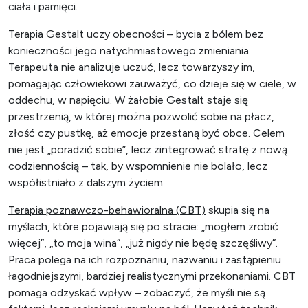
ciała i pamięci.
Terapia Gestalt
uczy obecności – bycia z bólem bez
konieczności jego natychmiastowego zmieniania.
Terapeuta nie analizuje uczuć, lecz towarzyszy im,
pomagając człowiekowi zauważyć, co dzieje się w ciele, w
oddechu, w napięciu. W żałobie Gestalt staje się
przestrzenią, w której można pozwolić sobie na płacz,
złość czy pustkę, aż emocje przestaną być obce. Celem
nie jest „poradzić sobie”, lecz zintegrować stratę z nową
codziennością – tak, by wspomnienie nie bolało, lecz
współistniało z dalszym życiem.
Terapia poznawczo-behawioralna (CBT)
skupia się na
myślach, które pojawiają się po stracie: „mogłem zrobić
więcej”, „to moja wina”, „już nigdy nie będę szczęśliwy”.
Praca polega na ich rozpoznaniu, nazwaniu i zastąpieniu
łagodniejszymi, bardziej realistycznymi przekonaniami. CBT
pomaga odzyskać wpływ – zobaczyć, że myśli nie są