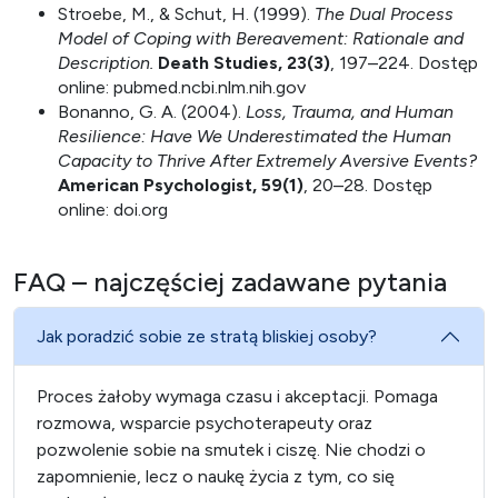
Stroebe, M., & Schut, H. (1999).
The Dual Process
Model of Coping with Bereavement: Rationale and
Description.
Death Studies, 23(3)
, 197–224. Dostęp
online: pubmed.ncbi.nlm.nih.gov
Bonanno, G. A. (2004).
Loss, Trauma, and Human
Resilience: Have We Underestimated the Human
Capacity to Thrive After Extremely Aversive Events?
American Psychologist, 59(1)
, 20–28. Dostęp
online: doi.org
FAQ – najczęściej zadawane pytania
Jak poradzić sobie ze stratą bliskiej osoby?
Proces żałoby wymaga czasu i akceptacji. Pomaga
rozmowa, wsparcie psychoterapeuty oraz
pozwolenie sobie na smutek i ciszę. Nie chodzi o
zapomnienie, lecz o naukę życia z tym, co się