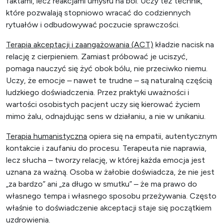
faktami, lecz reakcjami umysłu na ból. Uczy też technik,
które pozwalają stopniowo wracać do codziennych
rytuałów i odbudowywać poczucie sprawczości.
Terapia akceptacji i zaangażowania (ACT)
kładzie nacisk na
relację z cierpieniem. Zamiast próbować je uciszyć,
pomaga nauczyć się żyć obok bólu, nie przeciwko niemu.
Uczy, że emocje – nawet te trudne – są naturalną częścią
ludzkiego doświadczenia. Przez praktyki uważności i
wartości osobistych pacjent uczy się kierować życiem
mimo żalu, odnajdując sens w działaniu, a nie w unikaniu.
Terapia humanistyczna
opiera się na empatii, autentycznym
kontakcie i zaufaniu do procesu. Terapeuta nie naprawia,
lecz słucha – tworzy relację, w której każda emocja jest
uznana za ważną. Osoba w żałobie doświadcza, że nie jest
„za bardzo” ani „za długo w smutku” – że ma prawo do
własnego tempa i własnego sposobu przeżywania. Często
właśnie to doświadczenie akceptacji staje się początkiem
uzdrowienia.