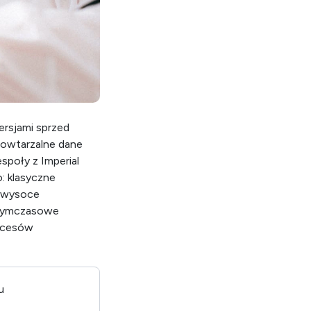
ersjami sprzed
powtarzalne dane
poły z Imperial
: klasyczne
b wysoce
j tymczasowe
rocesów
u