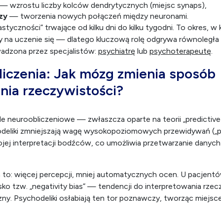
— wzrostu liczby kolców dendrytycznych (miejsc synaps),
zy
— tworzenia nowych połączeń między neuronami.
styczności” trwające od kilku dni do kilku tygodni. To okres, 
y na uczenie się — dlatego kluczową rolę odgrywa równoległa
adzona przez specjalistów:
psychiatrę
lub
psychoterapeutę
.
liczenia: Jak mózg zmienia sposób
nia rzeczywistości?
neuroobliczeniowe — zwłaszcza oparte na teorii „predictive
odeliki zmniejszają wagę wysokopoziomowych przewidywań („pr
jej interpretacji bodźców, co umożliwia przetwarzanie danych 
to: więcej percepcji, mniej automatycznych ocen. U pacjentów
sko tzw. „negativity bias” — tendencji do interpretowania rze
ny. Psychodeliki osłabiają ten tor poznawczy, tworząc miejs