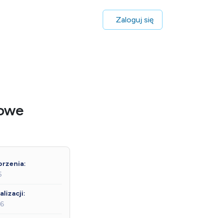
Zaloguj się
zowe
rzenia:
5
lizacji:
26