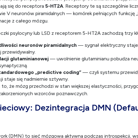
zają się do receptora
5-HT2A
. Receptory te są szczególnie lic
ie V neuronów piramidalnych — komórek pełniących funkcję 
macje z całego mózgu.
eczki psylocyny lub LSD z receptorem 5-HT2A zachodzą trzy k
liwości neuronów piramidalnych
— sygnał elektryczny staje 
j przewidywalny.
acji glutaminianowej
— uwolnienie glutaminianu pobudza neu
 synaptyczną.
tandardowego „predictive coding”
— czyli systemu przewi
ji staje się nadmiernie sztywny.
 to, że mózg przechodzi w stan większej elastyczności, przy
 zakorzenionych wzorców poznawczych.
sieciowy: Dezintegracja DMN (Defa
rk (DMN) to sieć mózgowa aktywna podczas introspekcji, w