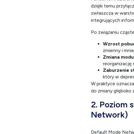
dzięki temu przyłąc
zwłaszcza w warstw
integrujących infor
Po związaniu cząst
Wzrost pobud
zmienny i mnie
Zmiana modul
reorganizację
Zaburzenie s
który w depres
W praktyce oznacza
do zmiany głęboko
2. Poziom 
Network)
Default Mode Netwo