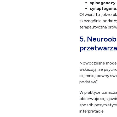
spinogenezy
synaptogene
Otwiera to „okno pla
szczególnie podatn
terapeutyczna prow
5. Neuroob
przetwarza
Nowoczesne modele 
wskazują, że psych
się mniej pewny swo
podstaw”.
W praktyce oznacza 
obserwuje się zjawi
sposób pesymistycz
interpretacje.