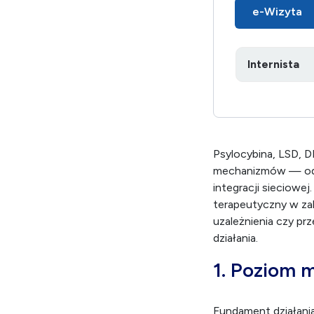
e-Wizyta
Psylocybina, LSD, 
mechanizmów — od 
integracji sieciowe
terapeutyczny w zab
uzależnienia czy pr
działania.
1. Poziom 
Fundament działania