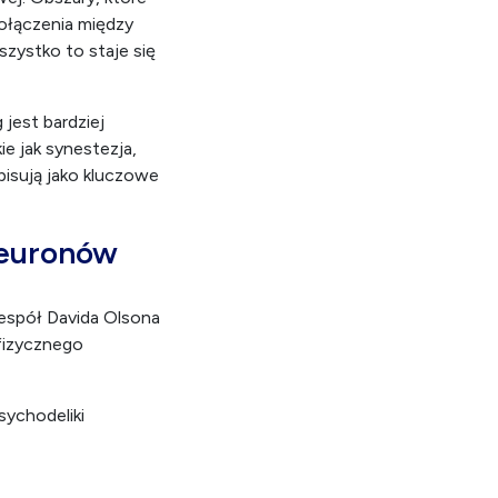
Połączenia między
zystko to staje się
jest bardziej
e jak synestezja,
isują jako kluczowe
neuronów
espół Davida Olsona
 fizycznego
ychodeliki