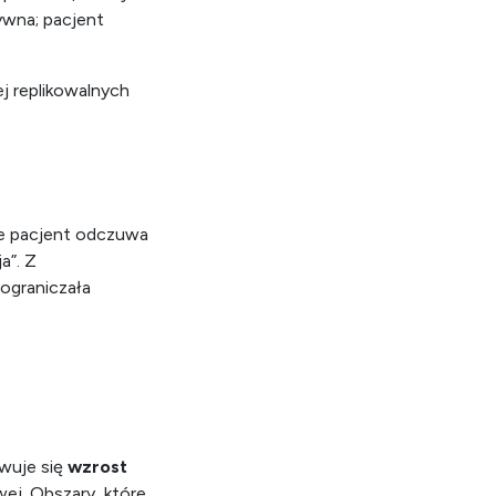
wna; pacjent
ej replikowalnych
nie pacjent odczuwa
a”. Z
 ograniczała
wuje się
wzrost
ej. Obszary, które