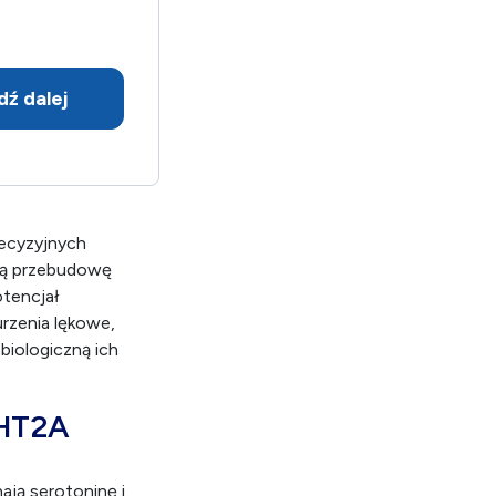
dź dalej
recyzyjnych
ną przebudowę
otencjał
urzenia lękowe,
biologiczną ich
-HT2A
ają serotoninę i