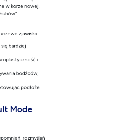
zne w korze nowej,
„hubów”
luczowe zjawiska:
się bardziej
roplastyczność i
dywania bodźców,
gotowując podłoże
ult Mode
spomnień, rozmyślań