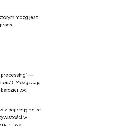
w którym mózg jest
 praca
 processing” —
iors”). Mózg staje
bardziej „od
 z depresją od lat
czywistości w
ce na nowe