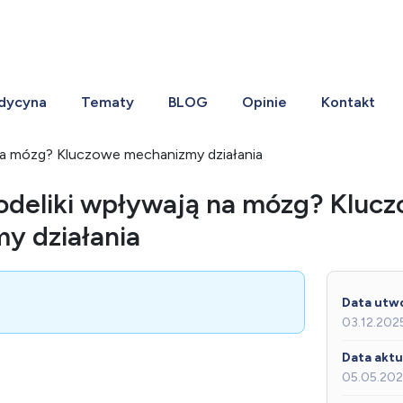
dycyna
Tematy
BLOG
Opinie
Kontakt
na mózg? Kluczowe mechanizmy działania
odeliki wpływają na mózg? Kluc
y działania
Data utwo
03.12.202
Data aktua
05.05.20