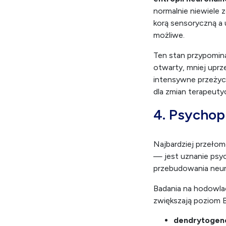
normalnie niewiele 
korą sensoryczną a 
możliwe.
Ten stan przypomina
otwarty, mniej uprz
intensywne przeżyc
dla zmian terapeuty
4. Psychop
Najbardziej przeło
— jest uznanie psy
przebudowania neu
Badania na hodowla
zwiększają poziom 
dendrytogen