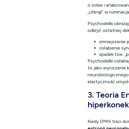
o sobie i analizowan
„utknął” w ruminacja
Psychodeliki obniża
odkryć ostatniej de
zmniejszenie 
osłabienie syn
spadek tzw. „p
Psychodeliki osłabi
to jako wyciszenie 
neurobiologicznego 
elastyczność umysł
3. Teoria 
hiperkone
Kiedy DMN traci do
entropii neuronaln