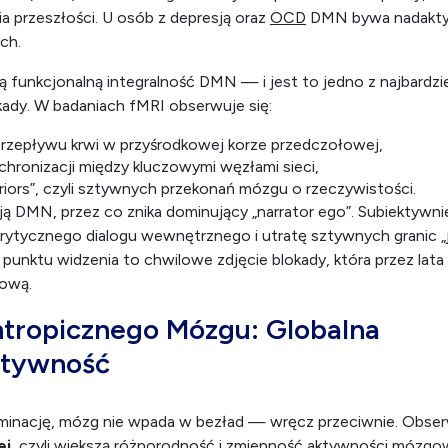
ia przeszłości. U osób z depresją oraz
OCD
DMN bywa nadakty
ch.
ją funkcjonalną integralność DMN — i jest to jedno z najbardzi
kady. W badaniach fMRI obserwuje się:
przepływu krwi w przyśrodkowej korze przedczołowej,
chronizacji między kluczowymi węzłami sieci,
riors”, czyli sztywnych przekonań mózgu o rzeczywistości.
ają DMN, przez co znika dominujący „narrator ego”. Subiektyw
krytycznego dialogu wewnętrznego i utratę sztywnych granic „j
punktu widzenia to chwilowe zdjęcie blokady, która przez lata
ową.
Entropicznego Mózgu: Globalna
ktywność
minację, mózg nie wpada w bezład — wręcz przeciwnie. Obser
ej
, czyli większą różnorodność i zmienność aktywności mózgow