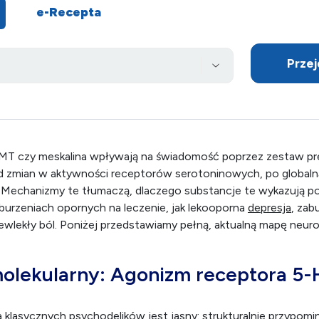
e-Recepta
Przej
DMT czy meskalina wpływają na świadomość poprzez zestaw p
zmian w aktywności receptorów serotoninowych, po global
j. Mechanizmy te tłumaczą, dlaczego substancje te wykazują p
urzeniach opornych na leczenie, jak lekooporna
depresja
, zab
zewlekły ból. Poniżej przedstawiamy pełną, aktualną mapę neuro
molekularny: Agonizm receptora 5
 klasycznych psychodelików jest jasny: strukturalnie przypomin