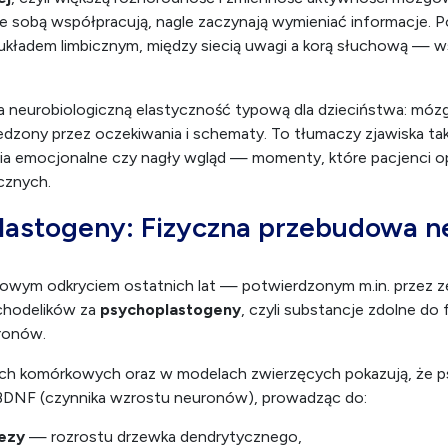
ze sobą współpracują, nagle zaczynają wymieniać informacje. 
układem limbicznym, między siecią uwagi a korą słuchową — ws
 neurobiologiczną elastyczność typową dla dzieciństwa: mózg 
edzony przez oczekiwania i schematy. To tłumaczy zjawiska taki
ia emocjonalne czy nagły wgląd — momenty, które pacjenci op
cznych.
lastogeny: Fizyczna przebudowa 
mowym odkryciem ostatnich lat — potwierdzonym m.in. przez z
chodelików za
psychoplastogeny
, czyli substancje zdolne do
ronów.
ch komórkowych oraz w modelach zwierzęcych pokazują, że ps
BDNF (czynnika wzrostu neuronów), prowadząc do:
ezy
— rozrostu drzewka dendrytycznego,