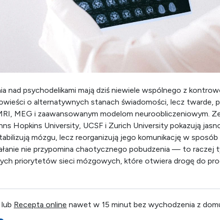
a nad psychodelikami mają dziś niewiele wspólnego z kontrow
powieści o alternatywnych stanach świadomości, lecz twarde, 
fMRI, MEG i zaawansowanym modelom neuroobliczeniowym. Zes
ns Hopkins University, UCSF i Zurich University pokazują jasno
stabilizują mózgu, lecz reorganizują jego komunikację w sposó
ziałanie nie przypomina chaotycznego pobudzenia — to racze
ych priorytetów sieci mózgowych, które otwiera drogę do p
 lub
Recepta online
nawet w 15 minut bez wychodzenia z dom