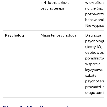
+ 4-letnia szkoła
w określony
psychoterapii
nurcie (np.
poznawczo-
behawioraln
Nie wypisuje
Psycholog
Magister psychologii
Diagnoza
psychologic
(testy IQ,
osobowości)
poradnictwo
wsparcie
kryzysowe. 
szkoły
psychoterapi
prowadzi lec
długotermi