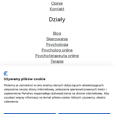
Opinie
Kontakt
Działy
Blog
Skierowania
Psychologia
Psycholog online
Psychoterapeuta online
Terapie
Dane firmy
Używamy plików cookie
DoktorPlus sp. z o.o.
Możemy je zamieścić w celu analizy danych dotyczących odwiedzających,
ulepszenia naszej strony internetowej, pokazania spersonalizowanych treści i
zapewnienia Państwu wspaniałego doświadczenia na stronie internetowej. Aby
ul. Bolkowska 2d/41
uzyskać więcej informacji na temat plików cookie, których używamy, otwórz
01-466 Warszawa
ustawienia.
NIP 5223359700