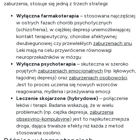
zaburzenia, stosuje się jedną z trzech strategii:
Wyłączna farmakoterapia
– stosowana najczęściej
w ostrych fazach chorób psychotycznych
(schizofrenia), w ciężkiej depresji uniemożliwiającej
kontakt terapeutyczny, chorobie afektywnej
dwubiegunowej czy przewlekłych
zaburzeniach snu
.
Leki mają na celu przywrócenie równowagi
neuroprzekaźników w mózgu.
Wyłączna psychoterapia
– skuteczna w szeroko
pojętych
zaburzeniach emocjonalnych
(np. lękowych,
łagodnej depresji) oraz
zaburzeniach osobowości
.
Jest to proces uczenia się nowych wzorców
reagowania, myślenia i przeżywania emocji.
Leczenie skojarzone (hybrydowe)
– połączenie
leków i terapii. Badania wskazują, że w wielu
problemach (np. ciężka depresja,
zaburzenia
obsesyjno-kompulsyjne
) jest to najskuteczniejsza
droga, dająca trwalsze efekty niż każda z metod
stosowana osobno.