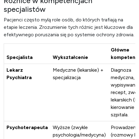
Różnice w kompetencjach
specjalistów
Pacjenci często mylą role osób, do których trafiają na
etapie leczenia. Zrozumienie tych różnic jest kluczowe dla
efektywnego poruszania się po systemie ochrony zdrowia.
Główne
Specjalista
Wykształcenie
kompetenc
Lekarz
Medyczne (lekarskie) +
Diagnoza
Psychiatra
specjalizacja
medyczna,
wypisywanie
recept, zwol
lekarskich (L
kierowanie 
szpitala.
Psychoterapeuta
Wyższe (zwykle
Prowadzenie 
psychologia/medycyna)
(rozmowy le