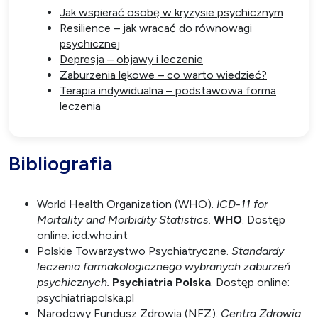
Jak wspierać osobę w kryzysie psychicznym
Resilience – jak wracać do równowagi
psychicznej
Depresja – objawy i leczenie
Zaburzenia lękowe – co warto wiedzieć?
Terapia indywidualna – podstawowa forma
leczenia
Bibliografia
World Health Organization (WHO).
ICD-11 for
Mortality and Morbidity Statistics.
WHO
. Dostęp
online: icd.who.int
Polskie Towarzystwo Psychiatryczne.
Standardy
leczenia farmakologicznego wybranych zaburzeń
psychicznych.
Psychiatria Polska
. Dostęp online:
psychiatriapolska.pl
Narodowy Fundusz Zdrowia (NFZ).
Centra Zdrowia