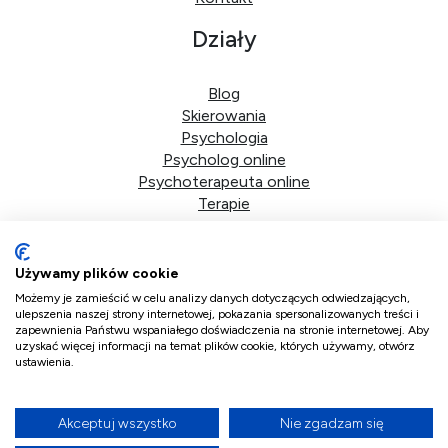
Działy
Blog
Skierowania
Psychologia
Psycholog online
Psychoterapeuta online
Terapie
Dane firmy
Używamy plików cookie
DoktorPlus sp. z o.o.
Możemy je zamieścić w celu analizy danych dotyczących odwiedzających,
ulepszenia naszej strony internetowej, pokazania spersonalizowanych treści i
zapewnienia Państwu wspaniałego doświadczenia na stronie internetowej. Aby
ul. Bolkowska 2d/41
uzyskać więcej informacji na temat plików cookie, których używamy, otwórz
01-466 Warszawa
ustawienia.
NIP 5223359700
KRS 0001216681
Akceptuj wszystko
Nie zgadzam się
Copyright ©
2026. All Rights Reserved by