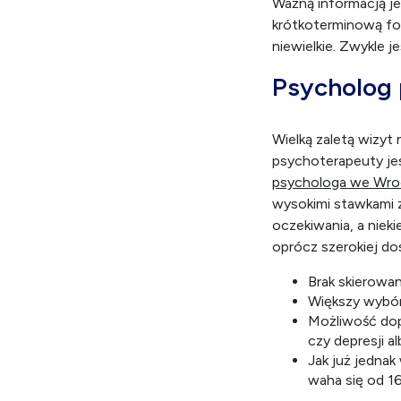
Ważną informacją je
krótkoterminową form
niewielkie. Zwykle j
Psycholog 
Wielką zaletą wizyt
psychoterapeuty jest
psychologa we Wro
wysokimi stawkami z
oczekiwania, a nieki
oprócz szerokiej do
Brak skierowa
Większy wybór
Możliwość dopa
czy depresji 
Jak już jednak
waha się od 1