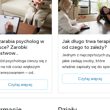
 zarabia psycholog w
Jak długo trwa terapi
sce? Zarobki
od czego to zależy?
stwow...
Jednym z najczęstszych py
d psychologa cieszy się z
jakie zadają osoby, które
 na rok coraz większym
właśnie zapisały się do specj
teresowaniem – od...
Czytaj więcej
Czytaj więcej
ormacje
Działy