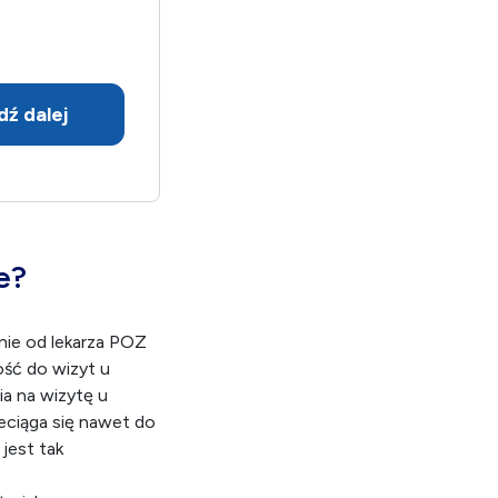
dź dalej
ce?
nie od lekarza POZ
ość do wizyt u
ia na wizytę u
zeciąga się nawet do
jest tak