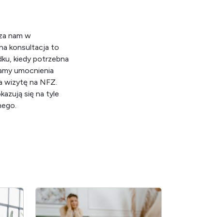
dza nam w
a konsultacja to
ku, kiedy potrzebna
ukamy umocnienia
a wizytę na NFZ.
azują się na tyle
znego.