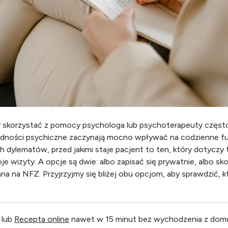
y skorzystać z pomocy psychologa lub psychoterapeuty często
udności psychiczne zaczynają mocno wpływać na codzienne f
 dylematów, przed jakimi staje pacjent to ten, który dotyczy t
je wizyty. A opcje są dwie: albo zapisać się prywatnie, albo s
a na NFZ. Przyjrzyjmy się bliżej obu opcjom, aby sprawdzić, kt
 lub
Recepta online
nawet w 15 minut bez wychodzenia z dom