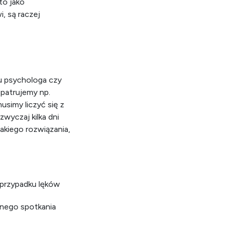
to jako
, są raczej
 u psychologa czy
zpatrujemy np.
usimy liczyć się z
wyczaj kilka dni
takiego rozwiązania,
 przypadku lęków
ednego spotkania