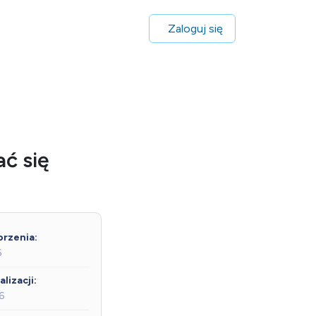
Zaloguj się
ć się
rzenia:
6
lizacji:
6