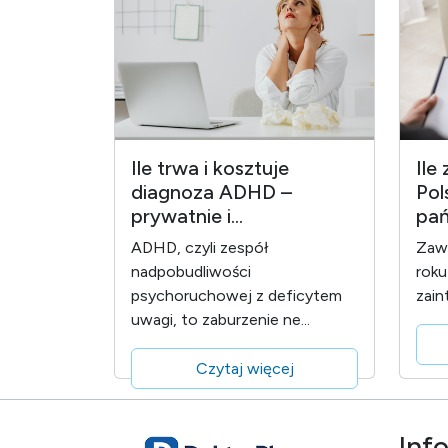
Ile trwa i kosztuje
Ile
diagnoza ADHD –
Pol
prywatnie i...
pań
ADHD, czyli zespół
Zawó
nadpobudliwości
roku
psychoruchowej z deficytem
zain
uwagi, to zaburzenie ne...
Czytaj więcej
Inf