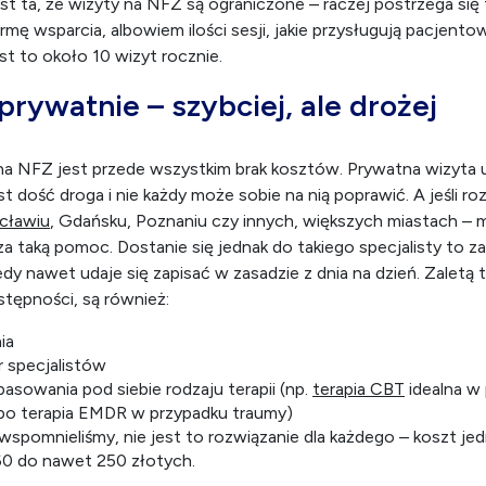
st ta, że wizyty na NFZ są ograniczone – raczej postrzega się 
ę wsparcia, albowiem ilości sesji, jakie przysługują pacjentowi
est to około 10 wizyt rocznie.
prywatnie – szybciej, ale drożej
 na NFZ jest przede wszystkim brak kosztów. Prywatna wizyta
 dość droga i nie każdy może sobie na nią poprawić. A jeśli ro
cławiu
, Gdańsku, Poznaniu czy innych, większych miastach – m
a taką pomoc. Dostanie się jednak do takiego specjalisty to zaz
edy nawet udaje się zapisać w zasadzie z dnia na dzień. Zaletą 
stępności, są również:
nia
 specjalistów
sowania pod siebie rodzaju terapii (np.
terapia CBT
idealna w
albo terapia EMDR w przypadku traumy)
 wspomnieliśmy, nie jest to rozwiązanie dla każdego – koszt j
60 do nawet 250 złotych.