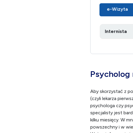
e-Wizyta
Psycholog 
Aby skorzystać z p
(czyli lekarza pier
psychologa czy psyc
specjalisty jest bar
kilku miesięcy. W m
powszechny i w wiel