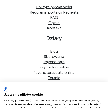
Polityka prywatności
Regulamin portalu i Pacjenta
FAQ
Opinie
Kontakt
Działy
Blog
Skierowania
Psychologia
Psycholog online
Psychoterapeuta online
Terapie
Dane firmy
Używamy plików cookie
DoktorPlus sp. z o.o.
Możemy je zamieścić w celu analizy danych dotyczących odwiedzających,
ulepszenia naszej strony internetowej, pokazania spersonalizowanych treści i