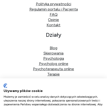
Polityka prywatności
Regulamin portalu i Pacjenta
FAQ
Opinie
Kontakt
Działy
Blog
Skierowania
Psychologia
Psycholog online
Psychoterapeuta online
Terapie
Dane firmy
Używamy plików cookie
DoktorPlus sp. z o.o.
Możemy je zamieścić w celu analizy danych dotyczących odwiedzających,
ulepszenia naszej strony internetowej, pokazania spersonalizowanych treści i
zapewnienia Państwu wspaniałego doświadczenia na stronie internetowej. Aby
ul. Bolkowska 2d/41