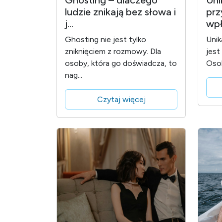
Ghosting – dlaczego
Uni
ludzie znikają bez słowa i
prz
j...
wpł
Ghosting nie jest tylko
Unik
zniknięciem z rozmowy. Dla
jest
osoby, która go doświadcza, to
Osob
nag...
Czytaj więcej