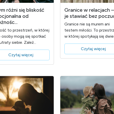
m różni się bliskość
Granice w relacjach –
cjonalna od
je stawiać bez poczuci
eżnośc...
Granice nie są murem ani
kość to przestrzeń, w której
testem miłości. To przestr
 osoby mogą się spotkać
w której spotykają się dwie 
utraty siebie. Zależ...
Czytaj więcej
Czytaj więcej