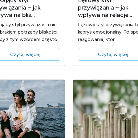
kający styl
Lękowy styl
ywiązania – jak
przywiązania – jak
ywa na blis...
wpływa na relacje...
ający styl przywiązania nie
Lękowy styl przywiązania t
 brakiem potrzeby bliskości.
kaprys emocjonalny. To sp
y z tym wzorcem często...
reagowania, któr...
Czytaj więcej
Czytaj więcej