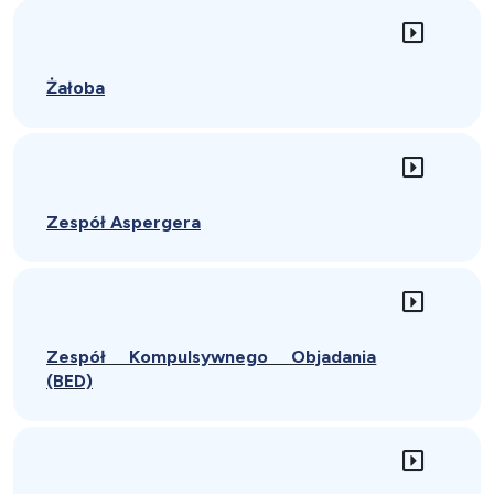
Żałoba
Zespół Aspergera
Zespół Kompulsywnego Objadania
(BED)