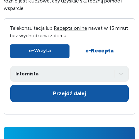
różnic jest kluczowe, aby uzyskać skuteczną pomoc i
wsparcie.
Telekonsultacja lub
Recepta online
nawet w 15 minut
bez wychodzenia z domu
e-Recepta
e-Wizyta
Przejdź dalej