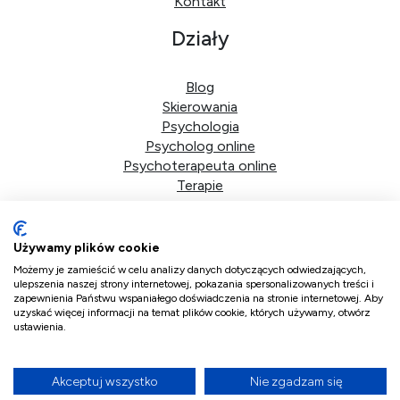
Kontakt
Działy
Blog
Skierowania
Psychologia
Psycholog online
Psychoterapeuta online
Terapie
Dane firmy
Używamy plików cookie
DoktorPlus sp. z o.o.
Możemy je zamieścić w celu analizy danych dotyczących odwiedzających,
ulepszenia naszej strony internetowej, pokazania spersonalizowanych treści i
zapewnienia Państwu wspaniałego doświadczenia na stronie internetowej. Aby
ul. Bolkowska 2d/41
uzyskać więcej informacji na temat plików cookie, których używamy, otwórz
01-466 Warszawa
ustawienia.
NIP 5223359700
KRS 0001216681
Akceptuj wszystko
Nie zgadzam się
Copyright ©
2026. All Rights Reserved by