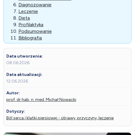
Diagnozowanie
Leczenie
Dieta
Profilaktyka
Podsumowanie
Bibliografia
Data utworzenia:
08.06.2026
Data aktualizacji:
12.06.2026
Autor:
prof. dr hab. n. med. Michał Nowacki
Dotyczy:
Ból serca i klatki piersiowej - objawy, przyczyny, leczenie