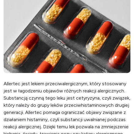
Allertec jest lekiem przeciwalergicznym, który stosowany
jest w łagodzeniu objawów różnych reakcji alergicznych.
Substancją czynną tego leku jest cetyryzyna, czyli związek,
który należy do grupy leków przeciwhistaminowych drugiej
generacji. Allertec pomaga ograniczać objawy związane z
działaniem histaminy, czyli substancji uwalnianej podczas
reakcji alergicznej. Dzięki temu lek pozwala na zmniejszenie
kichania, świądu, łzawienia oczu czy kataru alergicznego.