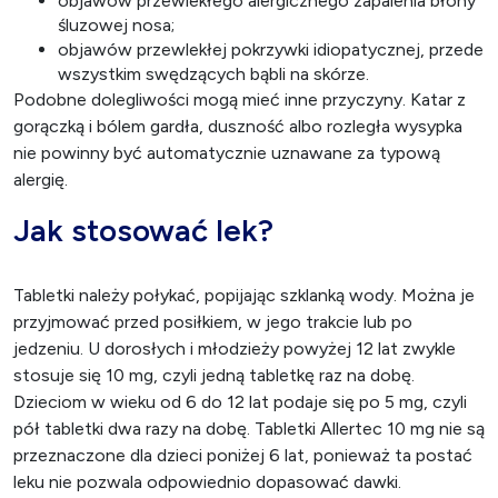
objawów przewlekłego alergicznego zapalenia błony
śluzowej nosa;
objawów przewlekłej pokrzywki idiopatycznej, przede
wszystkim swędzących bąbli na skórze.
Podobne dolegliwości mogą mieć inne przyczyny. Katar z
gorączką i bólem gardła, duszność albo rozległa wysypka
nie powinny być automatycznie uznawane za typową
alergię.
Jak stosować lek?
Tabletki należy połykać, popijając szklanką wody. Można je
przyjmować przed posiłkiem, w jego trakcie lub po
jedzeniu. U dorosłych i młodzieży powyżej 12 lat zwykle
stosuje się 10 mg, czyli jedną tabletkę raz na dobę.
Dzieciom w wieku od 6 do 12 lat podaje się po 5 mg, czyli
pół tabletki dwa razy na dobę. Tabletki Allertec 10 mg nie są
przeznaczone dla dzieci poniżej 6 lat, ponieważ ta postać
leku nie pozwala odpowiednio dopasować dawki.