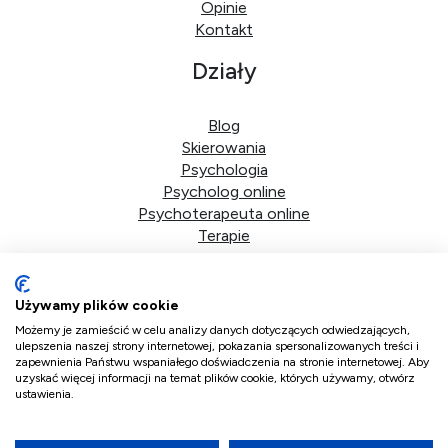
Opinie
Kontakt
Działy
Blog
Skierowania
Psychologia
Psycholog online
Psychoterapeuta online
Terapie
Dane firmy
Używamy plików cookie
DoktorPlus sp. z o.o.
Możemy je zamieścić w celu analizy danych dotyczących odwiedzających,
ulepszenia naszej strony internetowej, pokazania spersonalizowanych treści i
zapewnienia Państwu wspaniałego doświadczenia na stronie internetowej. Aby
ul. Bolkowska 2d/41
uzyskać więcej informacji na temat plików cookie, których używamy, otwórz
01-466 Warszawa
ustawienia.
NIP 5223359700
KRS 0001216681